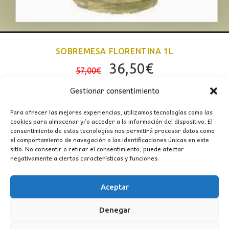
SOBREMESA FLORENTINA 1L
El
El
36,50
€
57,00
€
precio
precio
Gestionar consentimiento
original
actual
era:
es:
Para ofrecer las mejores experiencias, utilizamos tecnologías como las
cookies para almacenar y/o acceder a la información del dispositivo. El
57,00€.
36,50€.
consentimiento de estas tecnologías nos permitirá procesar datos como
el comportamiento de navegación o las identificaciones únicas en este
sitio. No consentir o retirar el consentimiento, puede afectar
negativamente a ciertas características y funciones.
Aceptar
CONTACTO
Denegar
MI CUENTA