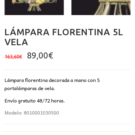
LÁMPARA FLORENTINA 5L
VELA
El
El
89,00
€
163,60
€
precio
precio
original
actual
era:
es:
Lámpara florentina decorada a mano con 5
163,60€.
89,00€.
portalámparas de vela.
Envío gratuito 48/72 horas.
Modelo: 8010001030500