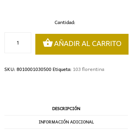
Cantidad:
Lámpara
AÑADIR AL CARRITO
florentina
5L
vela
cantidad
SKU:
8010001030500
Etiqueta:
103 florentina
DESCRIPCIÓN
INFORMACIÓN ADICIONAL