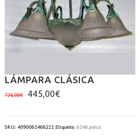
LÁMPARA CLÁSICA
El
El
445,00
€
726,00
€
precio
precio
original
actual
era:
es:
SKU:
4090061466211
Etiqueta:
6146 palco
726,00€.
445,00€.