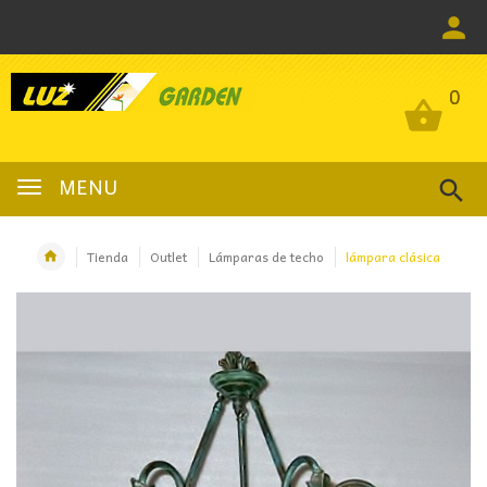
0
0
MENU
Tienda
Outlet
Lámparas de techo
lámpara clásica
OFERTA