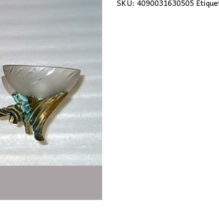
SKU:
4090031630505
Etique
784,00€.
48