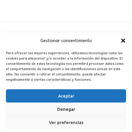
Gestionar consentimiento
CONTACTO
Para ofrecer las mejores experiencias, utilizamos tecnologías como las
cookies para almacenar y/o acceder a la información del dispositivo. El
MI CUENTA
consentimiento de estas tecnologías nos permitirá procesar datos como
el comportamiento de navegación o las identificaciones únicas en este
sitio. No consentir o retirar el consentimiento, puede afectar
INFORMACIÓN
negativamente a ciertas características y funciones.
WhatsApp
TikTok
Instagram
Aceptar
Denegar
LUZ
Garden
© 2016 . Todos los derechos reservados.
Ver preferencias