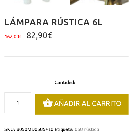
LÁMPARA RÚSTICA 6L
El
El
82,90
€
162,00
€
precio
precio
original
actual
era:
es:
162,00€.
82,90€.
Cantidad:
Lámpara
AÑADIR AL CARRITO
rústica
6L
cantidad
SKU:
8090MD0585+10
Etiqueta:
058 rústica