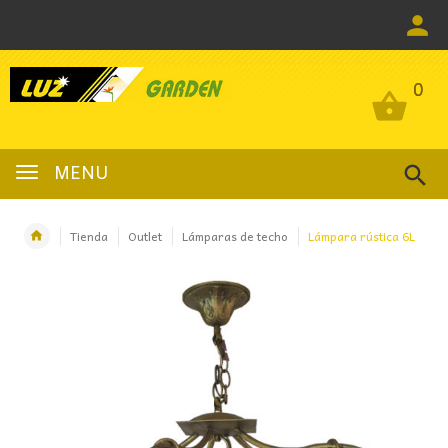
0
0
MENU
Tienda
Outlet
Lámparas de techo
Lámpara rústica 6L
OFERTA