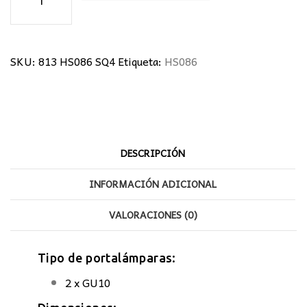
4
focos
cantidad
SKU:
813 HS086 SQ4
Etiqueta:
HS086
DESCRIPCIÓN
INFORMACIÓN ADICIONAL
VALORACIONES (0)
Tipo de portalámparas:
2 x GU10