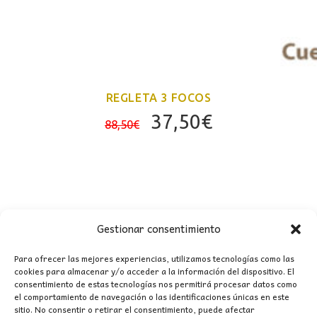
REGLETA 3 FOCOS
El
El
37,50
€
88,50
€
precio
precio
original
actual
era:
es:
88,50€.
37,50€.
Gestionar consentimiento
Para ofrecer las mejores experiencias, utilizamos tecnologías como las
cookies para almacenar y/o acceder a la información del dispositivo. El
consentimiento de estas tecnologías nos permitirá procesar datos como
CONTACTO
el comportamiento de navegación o las identificaciones únicas en este
sitio. No consentir o retirar el consentimiento, puede afectar