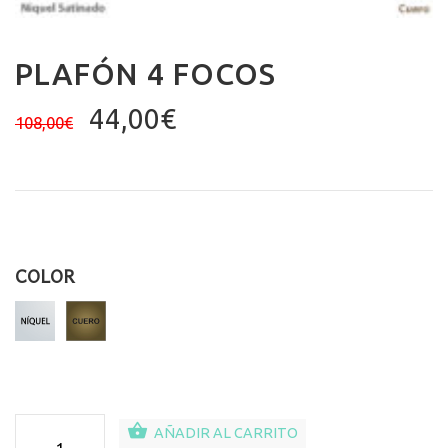
PLAFÓN 4 FOCOS
El
El
44,00
€
108,00
€
precio
precio
original
actual
era:
es:
108,00€.
44,00€.
COLOR
Plafón
AÑADIR AL CARRITO