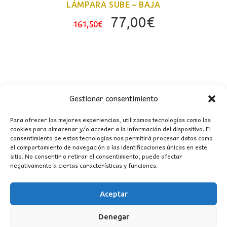
LÁMPARA SUBE – BAJA
El
El
77,00
€
161,50
€
precio
precio
original
actual
era:
es:
161,50€.
77,00€.
Gestionar consentimiento
Para ofrecer las mejores experiencias, utilizamos tecnologías como las
cookies para almacenar y/o acceder a la información del dispositivo. El
consentimiento de estas tecnologías nos permitirá procesar datos como
CONTACTO
el comportamiento de navegación o las identificaciones únicas en este
sitio. No consentir o retirar el consentimiento, puede afectar
negativamente a ciertas características y funciones.
MI CUENTA
Aceptar
INFORMACIÓN
WhatsApp
TikTok
Instagram
Denegar