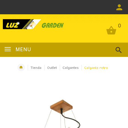
0
0
MENU
Tienda
Outlet
Colgantes
Colgante retro
OFERTA