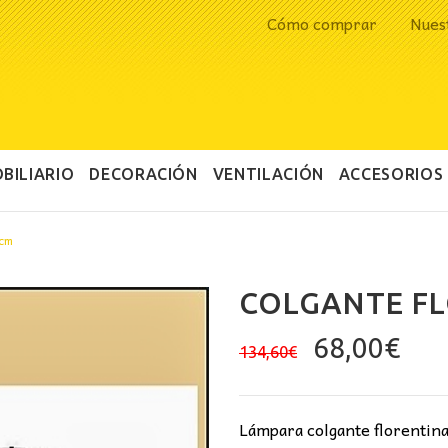
Cómo comprar
Nues
BILIARIO
DECORACIÓN
VENTILACIÓN
ACCESORIOS
0cm
COLGANTE F
El
El
68,00
€
134,60
€
precio
pre
original
act
era:
es:
Lámpara colgante florentina