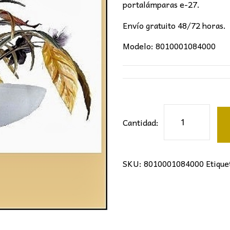
134,60€.
68,
portalámparas e-27.
Envío gratuito 48/72 horas.
Modelo: 8010001084000
Colgante
Cantidad:
florentina
40cm
cantidad
SKU:
8010001084000
Etique