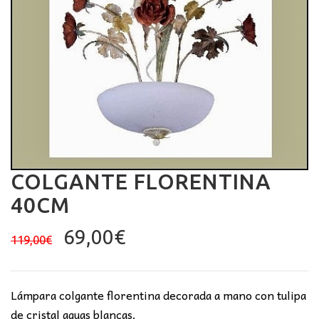
COLGANTE FLORENTINA
40CM
El
El
69,00
€
119,00
€
precio
precio
original
actual
era:
es:
Lámpara colgante florentina decorada a mano con tulipa
119,00€.
69,00€.
de cristal aguas blancas.