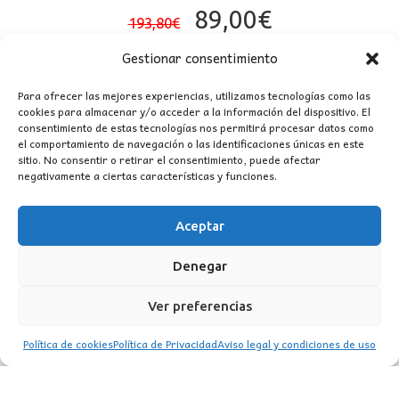
El
El
89,00
€
193,80
€
precio
precio
Gestionar consentimiento
original
actual
era:
es:
Para ofrecer las mejores experiencias, utilizamos tecnologías como las
cookies para almacenar y/o acceder a la información del dispositivo. El
193,80€.
89,00€.
consentimiento de estas tecnologías nos permitirá procesar datos como
el comportamiento de navegación o las identificaciones únicas en este
sitio. No consentir o retirar el consentimiento, puede afectar
negativamente a ciertas características y funciones.
Aceptar
CONTACTO
Denegar
MI CUENTA
Ver preferencias
INFORMACIÓN
Política de cookies
Política de Privacidad
Aviso legal y condiciones de uso
WhatsApp
TikTok
Instagram