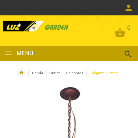
0
0
MENU
Tienda
Outlet
Colgantes
Colgante rústico
OFERTA