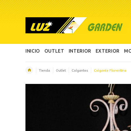
INICIO
OUTLET
INTERIOR
EXTERIOR
MO
Tienda
Outlet
Colgantes
Colgante Florentina
OFERTA