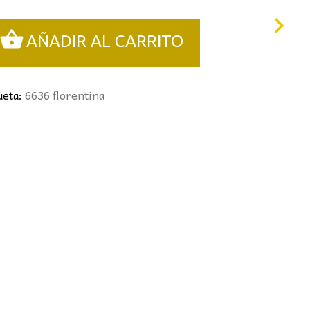
3,00€.
AÑADIR AL CARRITO
ueta:
6636 florentina