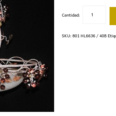
285,20€.
18
Colgante
Cantidad:
Florentina
cantidad
SKU:
801 HL6636 / 40B
Etiq