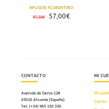
APLIQUE FLORENTINO
El
El
57,00
€
97,50
€
precio
precio
original
actual
era:
es:
97,50€.
57,00€.
CONTACTO
MI CU
Avenida de Denia 128
Mi cuen
03016 Alicante (España)
Carrito
Tel: (+34) 965 150 330