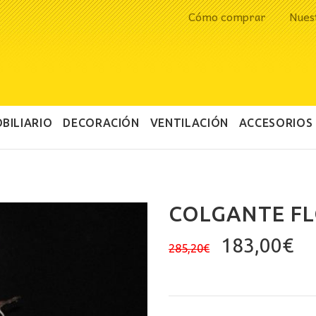
Cómo comprar
Nues
BILIARIO
DECORACIÓN
VENTILACIÓN
ACCESORIOS
COLGANTE F
El
El
183,00
€
285,20
€
precio
pr
original
ac
era:
es