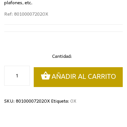
plafones, etc.
Ref: 80100007202OX
Cantidad:
Aplique
AÑADIR AL CARRITO
rústico
Pantallas
Arpillera
cantidad
SKU:
80100007202OX
Etiqueta:
OX