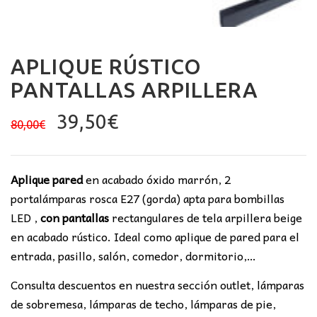
APLIQUE RÚSTICO
PANTALLAS ARPILLERA
El
El
39,50
€
80,00
€
precio
precio
original
actual
era:
es:
Aplique pared
en acabado óxido marrón, 2
80,00€.
39,50€.
portalámparas rosca E27 (gorda) apta para bombillas
LED ,
con pantallas
rectangulares de tela arpillera beige
en acabado rústico. Ideal como aplique de pared para el
entrada, pasillo, salón, comedor, dormitorio,…
Consulta descuentos en nuestra sección outlet, lámparas
de sobremesa, lámparas de techo, lámparas de pie,