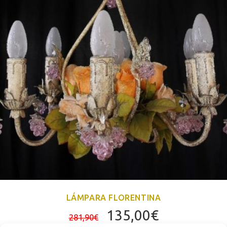
LÁMPARA FLORENTINA
El
El
135,00
€
281,90
€