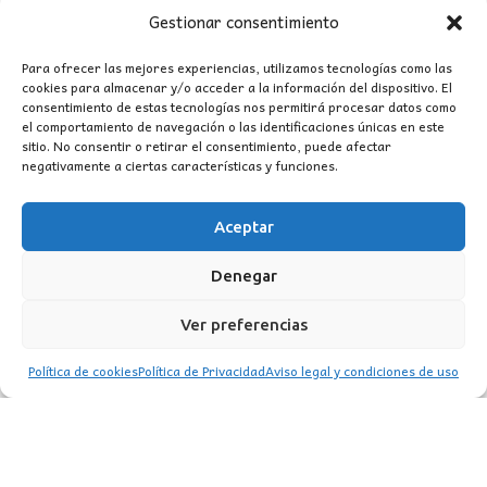
precio
precio
Gestionar consentimiento
original
actual
era:
es:
Para ofrecer las mejores experiencias, utilizamos tecnologías como las
cookies para almacenar y/o acceder a la información del dispositivo. El
281,90€.
135,00€.
consentimiento de estas tecnologías nos permitirá procesar datos como
el comportamiento de navegación o las identificaciones únicas en este
sitio. No consentir o retirar el consentimiento, puede afectar
negativamente a ciertas características y funciones.
Aceptar
CONTACTO
Denegar
MI CUENTA
Ver preferencias
INFORMACIÓN
Política de cookies
Política de Privacidad
Aviso legal y condiciones de uso
WhatsApp
TikTok
Instagram