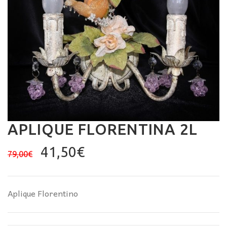
APLIQUE FLORENTINA 2L
El
El
41,50
€
79,00
€
precio
precio
original
actual
era:
es:
Aplique Florentino
79,00€.
41,50€.