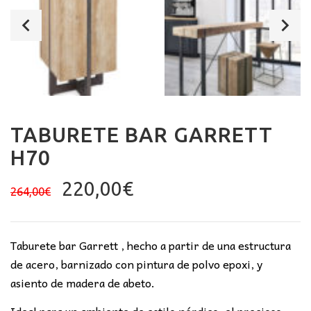
TABURETE BAR GARRETT
H70
El
El
220,00
€
264,00
€
precio
precio
original
actual
era:
es:
Taburete bar Garrett , hecho a partir de una estructura
264,00€.
220,00€.
de acero, barnizado con pintura de polvo epoxi, y
asiento de madera de abeto.
Ideal para un ambiente de estilo nórdico, el precioso