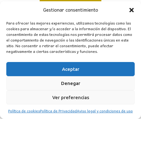
original
actual
Gestionar consentimiento
era:
es:
311,00€.
259,00€.
Para ofrecer las mejores experiencias, utilizamos tecnologías como las
cookies para almacenar y/o acceder a la información del dispositivo. El
consentimiento de estas tecnologías nos permitirá procesar datos como
el comportamiento de navegación o las identificaciones únicas en este
sitio. No consentir o retirar el consentimiento, puede afectar
negativamente a ciertas características y funciones.
Aceptar
CONTACTO
Denegar
MI CUENTA
Ver preferencias
INFORMACIÓN
Política de cookies
Política de Privacidad
Aviso legal y condiciones de uso
WhatsApp
TikTok
Instagram