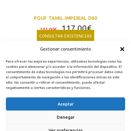
POUF TAMIL IMPERIAL D60
El
El
117,00
€
141,00
€
precio
precio
CONSULTAR EXISTENCIAS
original
actual
Gestionar consentimiento
era:
es:
141,00€.
117,00€.
Para ofrecer las mejores experiencias, utilizamos tecnologías como las
cookies para almacenar y/o acceder a la información del dispositivo. El
consentimiento de estas tecnologías nos permitirá procesar datos como
el comportamiento de navegación o las identificaciones únicas en este
sitio. No consentir o retirar el consentimiento, puede afectar
negativamente a ciertas características y funciones.
Aceptar
CONTACTO
Denegar
MI CUENTA
Ver preferencias