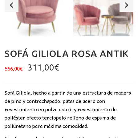
SOFÁ GILIOLA ROSA ANTIK
El
El
311,00
€
566,00
€
precio
precio
original
actual
era:
es:
Sofá Giliola, hecho a partir de una estructura de madera
566,00€.
311,00€.
de pino y contrachapado, patas de acero con
revestimiento en polvo epoxi, y revestimiento de
poliéster efecto terciopelo relleno de espuma de
poliuretano para máxima comodidad.