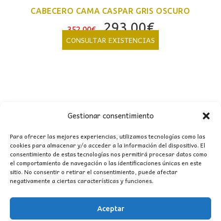
CABECERO CAMA CASPAR GRIS OSCURO
El
El
293,00
€
352,00
€
precio
precio
CONSULTAR EXISTENCIAS
original
actual
era:
es:
352,00€.
293,00€.
Gestionar consentimiento
Para ofrecer las mejores experiencias, utilizamos tecnologías como las
cookies para almacenar y/o acceder a la información del dispositivo. El
consentimiento de estas tecnologías nos permitirá procesar datos como
CONTACTO
el comportamiento de navegación o las identificaciones únicas en este
sitio. No consentir o retirar el consentimiento, puede afectar
negativamente a ciertas características y funciones.
MI CUENTA
Aceptar
INFORMACIÓN