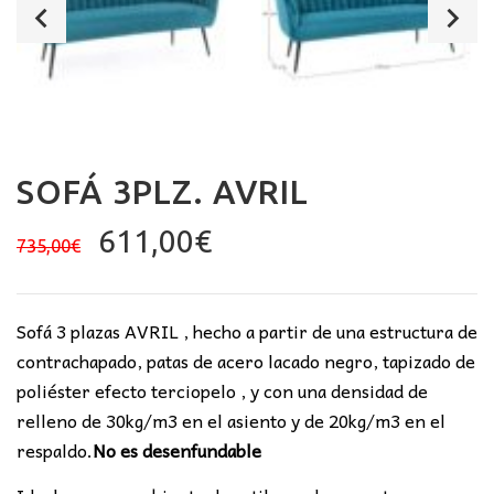
SOFÁ 3PLZ. AVRIL
El
El
611,00
€
735,00
€
precio
precio
original
actual
era:
es:
Sofá 3 plazas AVRIL , hecho a partir de una estructura de
735,00€.
611,00€.
contrachapado, patas de acero lacado negro, tapizado de
poliéster efecto terciopelo , y con una densidad de
relleno de 30kg/m3 en el asiento y de 20kg/m3 en el
respaldo.
No es desenfundable