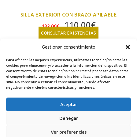
SILLA EXTERIOR CON BRAZO APILABLE
El
El
110,00
€
132,00
€
precio
precio
CONSULTAR EXISTENCIAS
original
actual
Gestionar consentimiento
era:
es:
132,00€.
110,00€.
Para ofrecer las mejores experiencias, utilizamos tecnologías como las
cookies para almacenar y/o acceder a la información del dispositivo. El
consentimiento de estas tecnologías nos permitirá procesar datos como
el comportamiento de navegación o las identificaciones únicas en este
sitio. No consentir o retirar el consentimiento, puede afectar
negativamente a ciertas características y funciones.
Aceptar
CONTACTO
Denegar
MI CUENTA
Ver preferencias