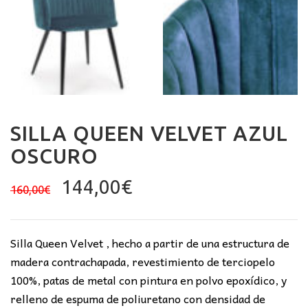
SILLA QUEEN VELVET AZUL
OSCURO
El
El
144,00
€
160,00
€
precio
precio
original
actual
era:
es:
Silla Queen Velvet , hecho a partir de una estructura de
160,00€.
144,00€.
madera contrachapada, revestimiento de terciopelo
100%, patas de metal con pintura en polvo epoxídico, y
relleno de espuma de poliuretano con densidad de