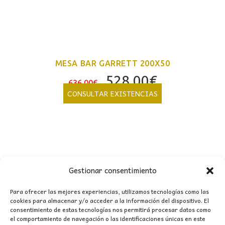
MESA BAR GARRETT 200X50
El
El
528,00
€
636,00
€
precio
precio
CONSULTAR EXISTENCIAS
original
actual
era:
es:
636,00€.
528,00€.
Gestionar consentimiento
Para ofrecer las mejores experiencias, utilizamos tecnologías como las
cookies para almacenar y/o acceder a la información del dispositivo. El
consentimiento de estas tecnologías nos permitirá procesar datos como
CONTACTO
el comportamiento de navegación o las identificaciones únicas en este