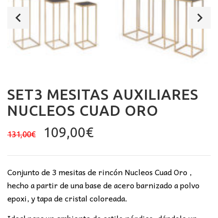
SET3 MESITAS AUXILIARES
NUCLEOS CUAD ORO
El
El
109,00
€
131,00
€
precio
precio
original
actual
era:
es:
Conjunto de 3 mesitas de rincón Nucleos Cuad Oro ,
131,00€.
109,00€.
hecho a partir de una base de acero barnizado a polvo
epoxi, y tapa de cristal coloreada.
Ideal para un ambiente de estilo nórdico, dándole un