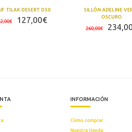
F TILAK DESERT D50
SILLÓN ADELINE VE
OSCURO
El
El
127,00
€
2,00
€
El
234,0
precio
precio
260,00
€
precio
original
actual
origina
era:
es:
era:
152,00€.
127,00€.
260,00
ENTA
INFORMACIÓN
ta
Cómo comprar
Nuestra tienda