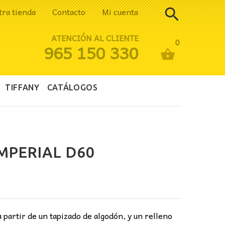
tra tienda
Contacto
Mi cuenta
ATENCIÓN AL CLIENTE
0
965 150 330
TIFFANY
CATÁLOGOS
MPERIAL D60
ecio
tual
:
 partir de un tapizado de algodón, y un relleno