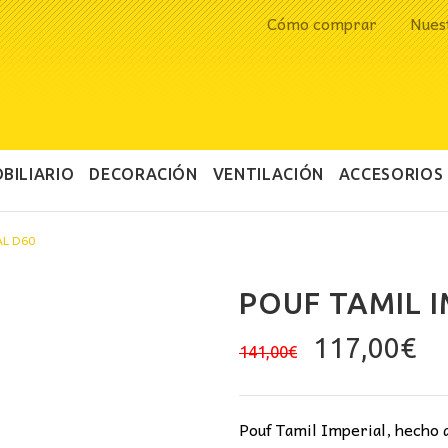
Cómo comprar
Nues
BILIARIO
DECORACIÓN
VENTILACIÓN
ACCESORIOS
AL D60
POUF TAMIL I
El
El
117,00
€
141,00
€
precio
pr
original
ac
era:
es
Pouf Tamil Imperial, hecho a