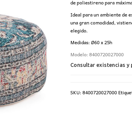
141,00€.
11
de poliestireno para máxim
Ideal para un ambiente de es
una gran comodidad, vistien
elegido.
Medidas: Ø60 x 25h
Modelo: 8400720027000
Consultar existencias y
SKU:
8400720027000
Etique