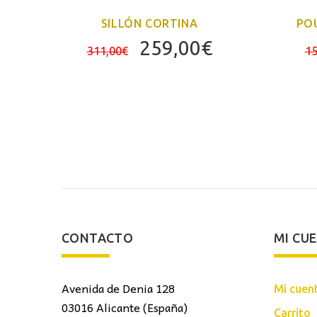
GRIS
SILLÓN CORTINA
POU
El
El
259,00
€
311,00
€
15
El
precio
precio
precio
original
actual
actual
era:
es:
es:
311,00€.
259,00€.
810,00€.
CONTACTO
MI CU
Avenida de Denia 128
Mi cuen
03016 Alicante (España)
Carrito