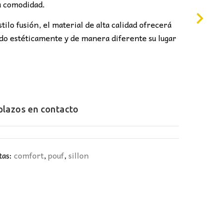
7,00€.
a comodidad.
tilo fusión, el material de alta calidad ofrecerá
do estéticamente y de manera diferente su lugar
 plazos en
contacto
tas:
comfort
,
pouf
,
sillon