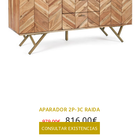
APARADOR 2P-3C RAIDA
El
El
816,00
€
979,00
€
precio
precio
CONSULTAR EXISTENCIAS
original
actual