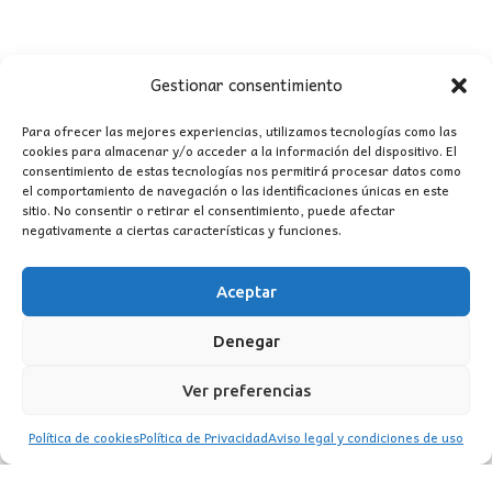
era:
es:
979,00€.
816,00€.
Gestionar consentimiento
Para ofrecer las mejores experiencias, utilizamos tecnologías como las
cookies para almacenar y/o acceder a la información del dispositivo. El
consentimiento de estas tecnologías nos permitirá procesar datos como
el comportamiento de navegación o las identificaciones únicas en este
sitio. No consentir o retirar el consentimiento, puede afectar
CONTACTO
negativamente a ciertas características y funciones.
MI CUENTA
Aceptar
Denegar
INFORMACIÓN
WhatsApp
TikTok
Instagram
Ver preferencias
Política de cookies
Política de Privacidad
Aviso legal y condiciones de uso