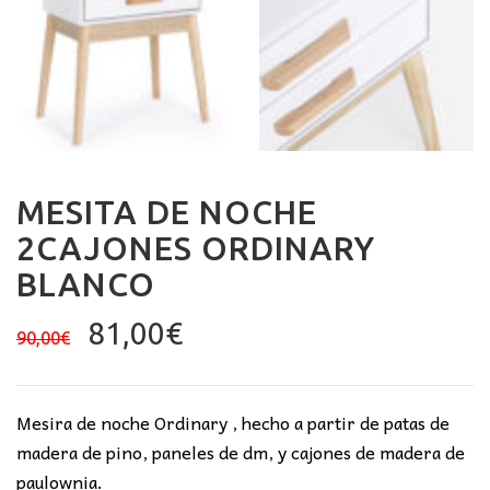
MESITA DE NOCHE
2CAJONES ORDINARY
BLANCO
El
El
81,00
€
90,00
€
precio
precio
original
actual
era:
es:
Mesira de noche Ordinary , hecho a partir de patas de
90,00€.
81,00€.
madera de pino, paneles de dm, y cajones de madera de
paulownia.