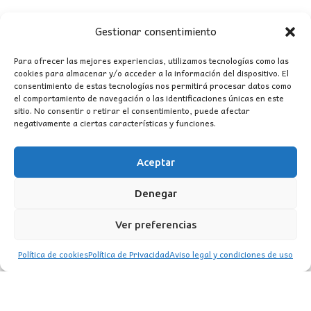
Gestionar consentimiento
Para ofrecer las mejores experiencias, utilizamos tecnologías como las
cookies para almacenar y/o acceder a la información del dispositivo. El
consentimiento de estas tecnologías nos permitirá procesar datos como
CONTACTO
el comportamiento de navegación o las identificaciones únicas en este
sitio. No consentir o retirar el consentimiento, puede afectar
negativamente a ciertas características y funciones.
MI CUENTA
Aceptar
INFORMACIÓN
WhatsApp
TikTok
Instagram
Denegar
Ver preferencias
Política de cookies
Política de Privacidad
Aviso legal y condiciones de uso
LUZ
Garden
© 2016 . Todos los derechos reservados.
BACK TO TOP