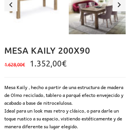
MESA KAILY 200X90
El
El
1.352,00
€
1.628,00
€
precio
precio
original
actual
era:
es:
Mesa Kaily , hecho a partir de una estructura de madera
1.628,00€.
1.352,00€.
de Olmo reciclado, tablero a parqué efecto envejecido y
acabado a base de nitrocelulosa.
Ideal para un look mas retro y clásico, o para darle un
toque rustico a su espacio, vistiendo estéticamente y de
manera diferente su lugar elegido.