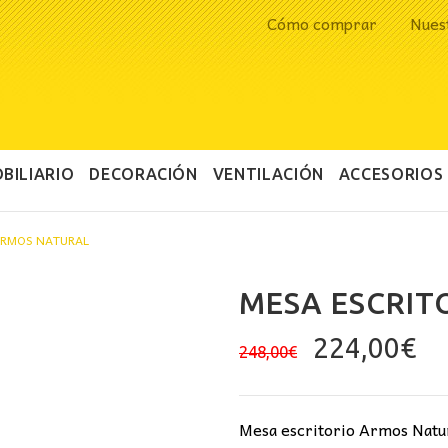
Cómo comprar
Nues
BILIARIO
DECORACIÓN
VENTILACIÓN
ACCESORIOS
ARMOS NATURAL
MESA ESCRIT
El
El
224,00
€
248,00
€
precio
pr
original
ac
era:
es
Mesa escritorio Armos Natur