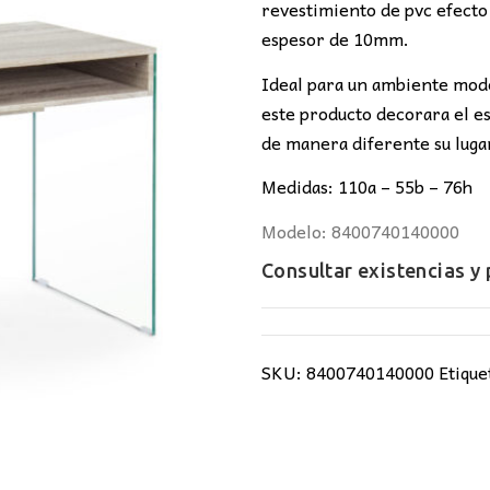
248,00€.
22
revestimiento de pvc efecto
espesor de 10mm.
Ideal para un ambiente mode
este producto decorara el e
de manera diferente su luga
Medidas: 110a – 55b – 76h
Modelo: 8400740140000
Consultar existencias y
SKU:
8400740140000
Etique