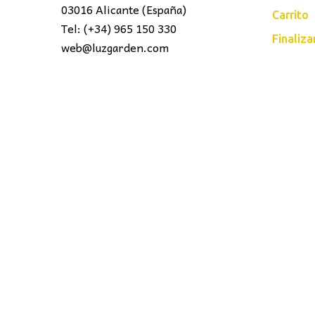
03016 Alicante (España)
Carrito
Tel: (+34) 965 150 330
Finaliz
web@luzgarden.com
LUZ
Garden
© 2016 . Todos los derechos reser