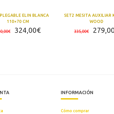
PLEGABLE ELIN BLANCA
SET2 MESITA AUXILIAR 
110×70 CM
WOOD
El
El
El
324,00
€
279,0
0,00
€
335,00
€
precio
precio
precio
original
actual
origina
era:
es:
era:
360,00€.
324,00€.
335,00
ENTA
INFORMACIÓN
ta
Cómo comprar