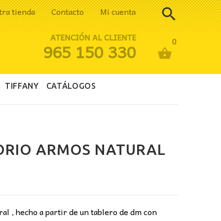
tra tienda
Contacto
Mi cuenta
ATENCIÓN AL CLIENTE
0
965 150 330
TIFFANY
CATÁLOGOS
ORIO ARMOS NATURAL
ecio
tual
:
al , hecho a partir de un tablero de dm con