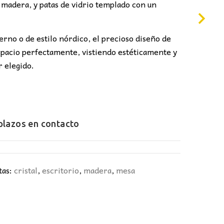
4,00€.
 madera, y patas de vidrio templado con un
rno o de estilo nórdico, el precioso diseño de
spacio perfectamente, vistiendo estéticamente y
r elegido.
 plazos en
contacto
tas:
cristal
,
escritorio
,
madera
,
mesa