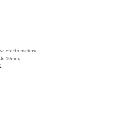
vc efecto madera.
r de 10mm.
E.