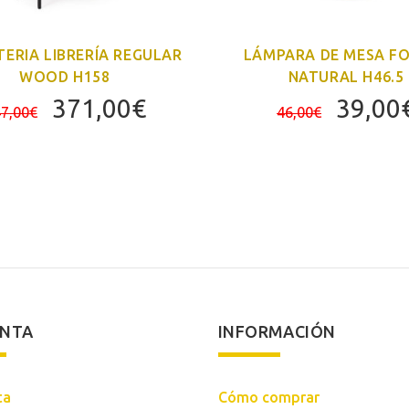
ERIA LIBRERÍA REGULAR
LÁMPARA DE MESA F
WOOD H158
NATURAL H46.5
El
El
El
371,00
€
39,00
7,00
€
46,00
€
precio
precio
precio
original
actual
origin
era:
es:
era:
447,00€.
371,00€.
46,00
ENTA
INFORMACIÓN
ta
Cómo comprar