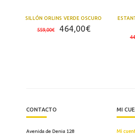
SILLÓN ORLINS VERDE OSCURO
ESTANT
El
El
El
464,00
€
559,00
€
precio
precio
precio
44
actual
original
actual
es:
era:
es:
589,00€.
559,00€.
464,00€.
CONTACTO
MI CU
Avenida de Denia 128
Mi cuen