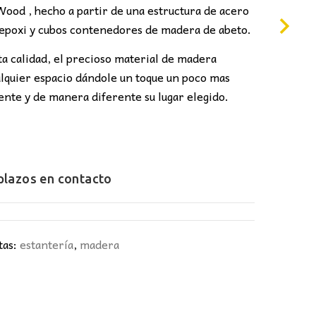
:
Wood , hecho a partir de una estructura de acero
3,00€.
 epoxi y cubos contenedores de madera de abeto.
ta calidad, el precioso material de madera
lquier espacio dándole un toque un poco mas
ente y de manera diferente su lugar elegido.
 plazos en
contacto
tas:
estantería
,
madera