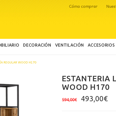
Cómo comprar
Nues
BILIARIO
DECORACIÓN
VENTILACIÓN
ACCESORIOS
RÍA REGULAR WOOD H170
ESTANTERIA 
WOOD H170
El
El
493,00
€
594,00
€
precio
pr
original
ac