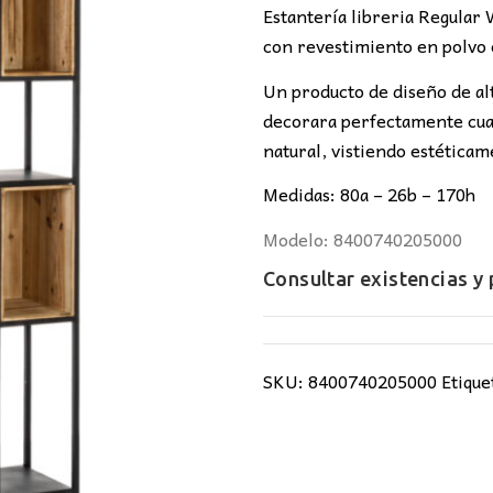
era:
es
Estantería libreria Regular 
594,00€.
49
con revestimiento en polvo
Un producto de diseño de al
decorara perfectamente cua
natural, vistiendo estéticam
Medidas: 80a – 26b – 170h
Modelo: 8400740205000
Consultar existencias y
SKU:
8400740205000
Etique