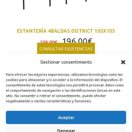
ESTANTERÍA 4BALDAS DISTRICT 105X105
El
El
196,00
€
236,00
€
precio
precio
CONSULTAR EXISTENCIAS
original
actual
Gestionar consentimiento
era:
es:
236,00€.
196,00€.
Para ofrecer las mejores experiencias, utilizamos tecnologías como las
cookies para almacenar y/o acceder a la información del dispositivo. El
consentimiento de estas tecnologías nos permitirá procesar datos como
el comportamiento de navegación o las identificaciones únicas en este
sitio. No consentir o retirar el consentimiento, puede afectar
negativamente a ciertas características y funciones.
Aceptar
CONTACTO
Denegar