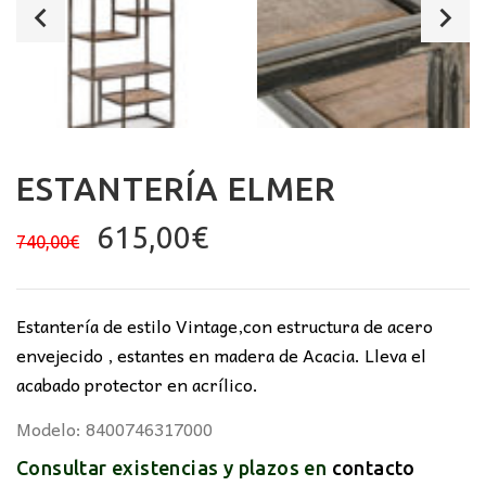
ESTANTERÍA ELMER
El
El
615,00
€
740,00
€
precio
precio
original
actual
era:
es:
Estantería de estilo Vintage,con estructura de acero
740,00€.
615,00€.
envejecido , estantes en madera de Acacia. Lleva el
acabado protector en acrílico.
Modelo: 8400746317000
Consultar existencias y plazos en
contacto