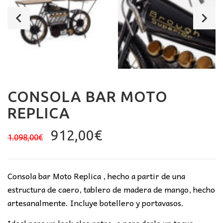
CONSOLA BAR MOTO
REPLICA
El
El
912,00
€
1.098,00
€
precio
precio
original
actual
era:
es:
Consola bar Moto Replica , hecho a partir de una
1.098,00€.
912,00€.
estructura de caero, tablero de madera de mango, hecho
artesanalmente. Incluye botellero y portavasos.
Ideal para un look algo retro, o para darle un toque