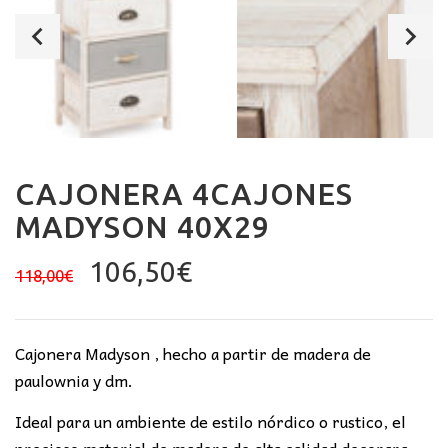
CAJONERA 4CAJONES
MADYSON 40X29
El
El
106,50
€
118,00
€
precio
precio
original
actual
era:
es:
Cajonera Madyson , hecho a partir de madera de
118,00€.
106,50€.
paulownia y dm.
Ideal para un ambiente de estilo nórdico o rustico, el
precioso material de madera de alta calidad decorara