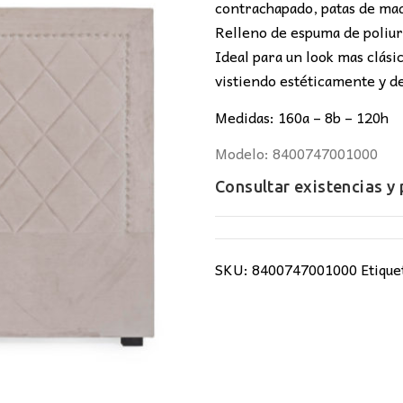
280,00€.
23
contrachapado, patas de mad
Relleno de espuma de poliu
Ideal para un look mas clásic
vistiendo estéticamente y d
Medidas: 160a – 8b – 120h
Modelo: 8400747001000
Consultar existencias y
SKU:
8400747001000
Etique