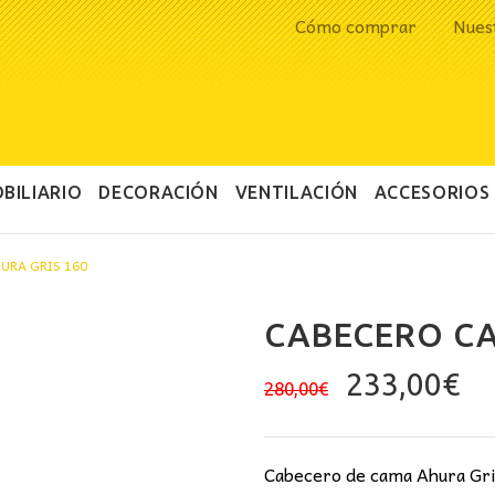
Cómo comprar
Nues
BILIARIO
DECORACIÓN
VENTILACIÓN
ACCESORIOS
URA GRIS 160
CABECERO CA
El
El
233,00
€
280,00
€
precio
pr
original
ac
era:
es
Cabecero de cama Ahura Gris