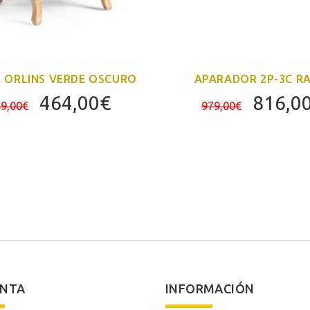
N ORLINS VERDE OSCURO
APARADOR 2P-3C RA
El
El
El
464,00
€
816,0
9,00
€
979,00
€
precio
precio
precio
original
actual
origina
era:
es:
era:
559,00€.
464,00€.
979,00
ENTA
INFORMACIÓN