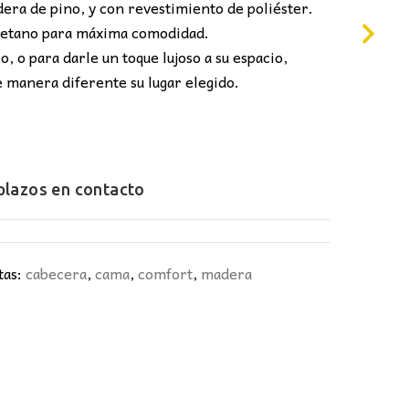
3,00€.
era de pino, y con revestimiento de poliéster.
retano para máxima comodidad.
o, o para darle un toque lujoso a su espacio,
e manera diferente su lugar elegido.
 plazos en
contacto
tas:
cabecera
,
cama
,
comfort
,
madera