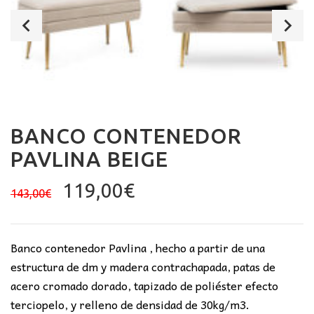
BANCO CONTENEDOR
PAVLINA BEIGE
El
El
119,00
€
143,00
€
precio
precio
original
actual
era:
es:
Banco contenedor Pavlina , hecho a partir de una
143,00€.
119,00€.
estructura de dm y madera contrachapada, patas de
acero cromado dorado, tapizado de poliéster efecto
terciopelo, y relleno de densidad de 30kg/m3.