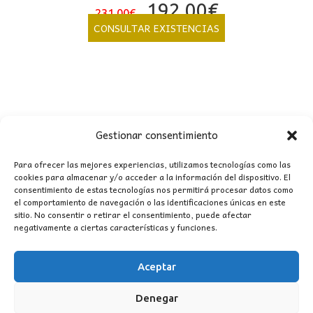
El
El
192,00
€
231,00
€
precio
precio
CONSULTAR EXISTENCIAS
original
actual
era:
es:
231,00€.
192,00€.
Gestionar consentimiento
Para ofrecer las mejores experiencias, utilizamos tecnologías como las
cookies para almacenar y/o acceder a la información del dispositivo. El
consentimiento de estas tecnologías nos permitirá procesar datos como
CONTACTO
el comportamiento de navegación o las identificaciones únicas en este
sitio. No consentir o retirar el consentimiento, puede afectar
negativamente a ciertas características y funciones.
MI CUENTA
Aceptar
INFORMACIÓN
WhatsApp
TikTok
Instagram
Denegar