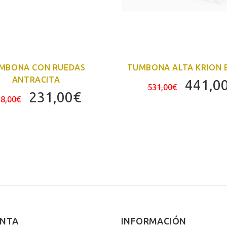
MBONA CON RUEDAS
TUMBONA ALTA KRION 
ANTRACITA
El
441,0
531,00
€
El
El
231,00
€
precio
8,00
€
precio
precio
origina
original
actual
era:
era:
es:
531,00
278,00€.
231,00€.
ENTA
INFORMACIÓN