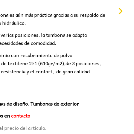
3,00€.
ona es aún más práctica gracias a su respaldo de
o hidráulico.
 varias posiciones, la tumbona se adapta
necesidades de comodidad.
minio con recubrimiento de polvo
o de textilene 2×1 (610gr/m2),de 3 posiciones,
 resistencia y el confort, de gran calidad
as de diseño, Tumbonas de exterior
os en
contacto
el precio del artículo.