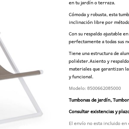
172,00€.
14
en tu jardín o terraza.
Cómoda y robusta, esta tumb
inclinación libre por métod
Con su respaldo ajustable en
perfectamente a todas sus 
Tiene una estructura de alu
poliéster.Asiento y respald
materiales que garantizan la
y
funcional.
Modelo: 8500662085000
Tumbonas de jardín, Tumbon
Consultar existencias y plaz
El envío no esta incluido en 