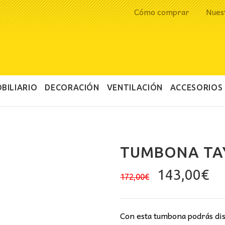
Cómo comprar
Nues
BILIARIO
DECORACIÓN
VENTILACIÓN
ACCESORIOS
TUMBONA TA
El
El
143,00
€
172,00
€
precio
pr
original
ac
era:
es
Con esta tumbona podrás disf