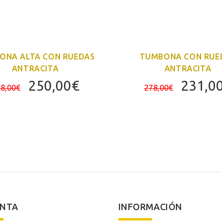
ONA ALTA CON RUEDAS
TUMBONA CON RUE
ANTRACITA
ANTRACITA
El
El
El
250,00
€
231,0
8,00
€
278,00
€
precio
precio
precio
original
actual
origina
era:
es:
era:
278,00€.
250,00€.
278,00
ENTA
INFORMACIÓN