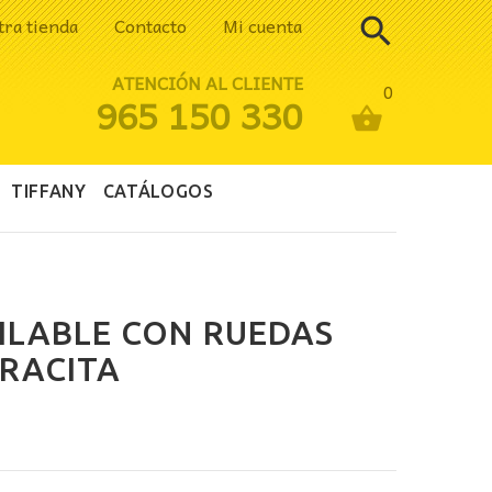
tra tienda
Contacto
Mi cuenta
ATENCIÓN AL CLIENTE
0
965 150 330
TIFFANY
CATÁLOGOS
LABLE CON RUEDAS
RACITA
ecio
tual