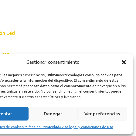
ión Led
e uso
Gestionar consentimiento
erales
r las mejores experiencias, utilizamos tecnologías como las cookies para
o acceder a la información del dispositivo. El consentimiento de estas
 nos permitirá procesar datos como el comportamiento de navegación o las
ones únicas en este sitio. No consentir o retirar el consentimiento, puede
tivamente a ciertas características y funciones.
ceptar
Denegar
Ver preferencias
tica de cookies
Política de Privacidad
Aviso legal y condiciones de uso