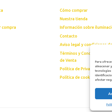
ta
Cómo comprar
Nuestra tienda
ar compra
Información sobre iluminac
Contacto
Aviso legal y condiciones d
Términos y Condiciones Gen
de Venta
Para ofrece
almacenar y/
Política de Privacidad
tecnologías
identificaci
Política de cookies (UE)
afectar nega
A
Polí