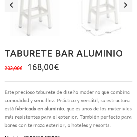
TABURETE BAR ALUMINIO
El
El
168,00
€
202,00
€
precio
precio
original
actual
era:
es:
Este precioso taburete de diseño moderno que combina
202,00€.
168,00€.
comodidad y sencillez. Práctico y versátil, su estructura
está
fabricada en aluminio
, que es unos de los materiales
más resistentes para el exterior. También perfecto para
bares con terraza exterior, o hoteles y resorts.