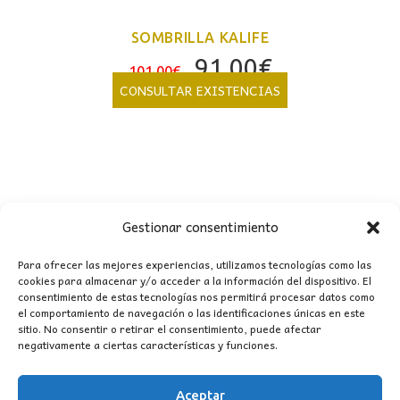
SOMBRILLA KALIFE
El
El
91,00
€
101,00
€
precio
precio
CONSULTAR EXISTENCIAS
original
actual
era:
es:
101,00€.
91,00€.
Gestionar consentimiento
Para ofrecer las mejores experiencias, utilizamos tecnologías como las
cookies para almacenar y/o acceder a la información del dispositivo. El
consentimiento de estas tecnologías nos permitirá procesar datos como
CONTACTO
el comportamiento de navegación o las identificaciones únicas en este
sitio. No consentir o retirar el consentimiento, puede afectar
negativamente a ciertas características y funciones.
MI CUENTA
Aceptar