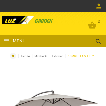
0
0
MENU
Tienda
Mobiliario
Exterior
SOMBRILLA SHELLY
OFERTA