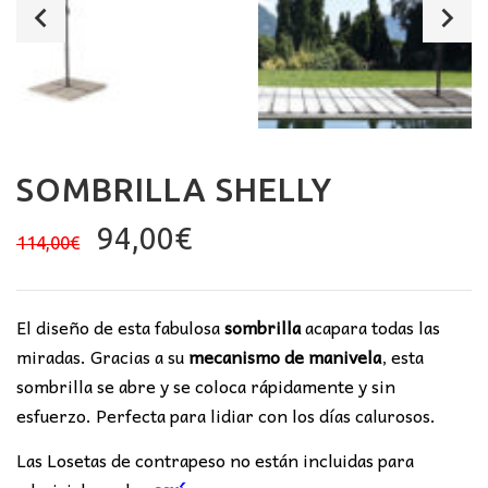
SOMBRILLA SHELLY
El
El
94,00
€
114,00
€
precio
precio
original
actual
era:
es:
El diseño de esta fabulosa
sombrilla
acapara todas las
114,00€.
94,00€.
miradas. Gracias a su
mecanismo de manivela
, esta
sombrilla se abre y se coloca rápidamente y sin
esfuerzo. Perfecta para lidiar con los días calurosos.
Las Losetas de contrapeso no están incluidas para