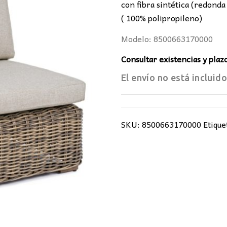
891,00€.
74
con fibra sintética (redonda
( 100% polipropileno)
Modelo: 8500663170000
Consultar existencias y plaz
El envío no está incluido
SKU:
8500663170000
Etique