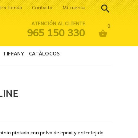
tra tienda
Contacto
Mi cuenta
ATENCIÓN AL CLIENTE
0
965 150 330
TIFFANY
CATÁLOGOS
LINE
ecio
tual
:
minio pintado con polvo de epoxi y entretejido