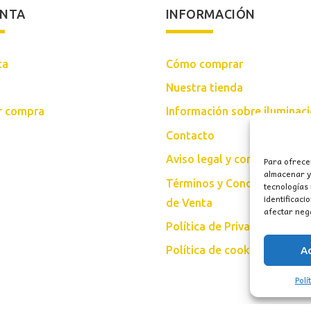
ENTA
INFORMACIÓN
ta
Cómo comprar
Nuestra tienda
ar compra
Información sobre iluminac
Contacto
Aviso legal y condiciones d
Para ofrece
almacenar y/
Términos y Condiciones Gen
tecnologías
identificaci
de Venta
afectar nega
Política de Privacidad
Política de cookies (UE)
A
Polí