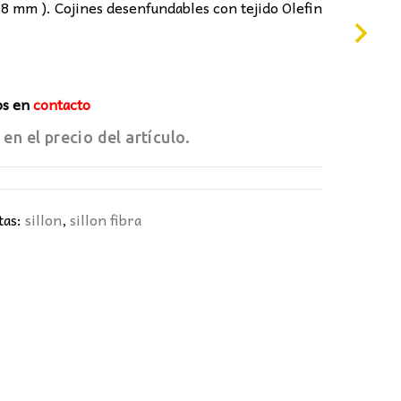
0,00€.
 8 mm ). Cojines desenfundables con tejido Olefin
os en
contacto
 en el precio del artículo.
tas:
sillon
,
sillon fibra