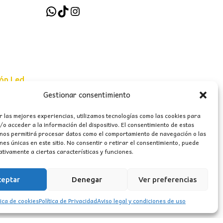
WhatsApp
TikTok
Instagram
ión Led
Gestionar consentimiento
e uso
r las mejores experiencias, utilizamos tecnologías como las cookies para
o acceder a la información del dispositivo. El consentimiento de estas
erales
 nos permitirá procesar datos como el comportamiento de navegación o las
ones únicas en este sitio. No consentir o retirar el consentimiento, puede
tivamente a ciertas características y funciones.
ceptar
Denegar
Ver preferencias
tica de cookies
Política de Privacidad
Aviso legal y condiciones de uso