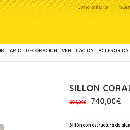
Cómo comprar
Nues
BILIARIO
DECORACIÓN
VENTILACIÓN
ACCESORIOS
SILLON CORA
El
El
740,00
€
891,00
€
precio
pr
original
ac
era:
es
Sillón con estructura de alu