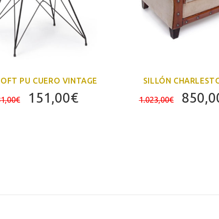
LOFT PU CUERO VINTAGE
SILLÓN CHARLEST
El
El
El
151,00
€
850,0
1,00
€
1.023,00
€
precio
precio
precio
original
actual
origin
era:
es:
era:
181,00€.
151,00€.
1.023