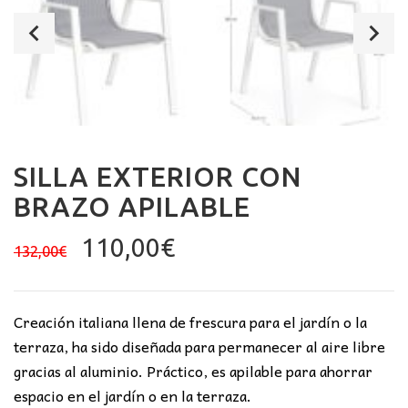
SILLA EXTERIOR CON
BRAZO APILABLE
El
El
110,00
€
132,00
€
precio
precio
original
actual
era:
es:
Creación italiana llena de frescura para el jardín o la
132,00€.
110,00€.
terraza, ha sido diseñada para permanecer al aire libre
gracias al aluminio. Práctico, es apilable para ahorrar
espacio en el jardín o en la terraza.