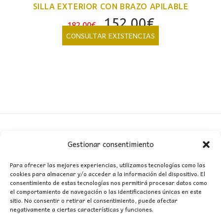
SILLA EXTERIOR CON BRAZO APILABLE
El
El
152,00
€
182,00
€
precio
precio
CONSULTAR EXISTENCIAS
original
actual
era:
es:
182,00€.
152,00€.
Gestionar consentimiento
CONTACTO
Para ofrecer las mejores experiencias, utilizamos tecnologías como las
cookies para almacenar y/o acceder a la información del dispositivo. El
MI CUENTA
consentimiento de estas tecnologías nos permitirá procesar datos como
el comportamiento de navegación o las identificaciones únicas en este
sitio. No consentir o retirar el consentimiento, puede afectar
INFORMACIÓN
negativamente a ciertas características y funciones.