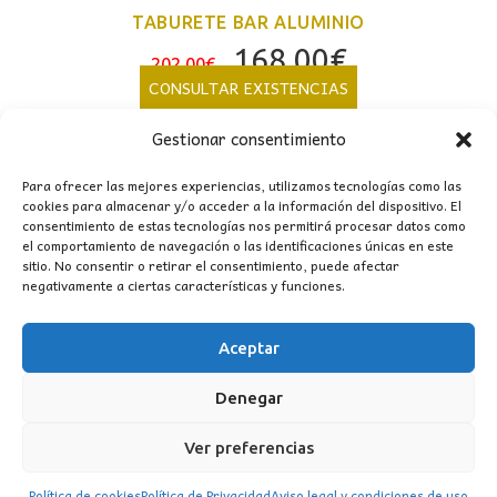
TABURETE BAR ALUMINIO
El
El
168,00
€
202,00
€
precio
precio
CONSULTAR EXISTENCIAS
original
actual
Gestionar consentimiento
era:
es:
202,00€.
168,00€.
Para ofrecer las mejores experiencias, utilizamos tecnologías como las
cookies para almacenar y/o acceder a la información del dispositivo. El
consentimiento de estas tecnologías nos permitirá procesar datos como
el comportamiento de navegación o las identificaciones únicas en este
sitio. No consentir o retirar el consentimiento, puede afectar
negativamente a ciertas características y funciones.
Aceptar
CONTACTO
Denegar
MI CUENTA
Ver preferencias
INFORMACIÓN
Política de cookies
Política de Privacidad
Aviso legal y condiciones de uso