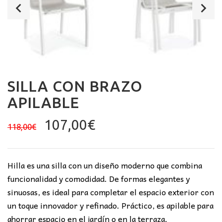
SILLA CON BRAZO
APILABLE
El
El
107,00
€
118,00
€
precio
precio
original
actual
era:
es:
Hilla es una silla con un diseño moderno que combina
118,00€.
107,00€.
funcionalidad y comodidad. De formas elegantes y
sinuosas, es ideal para completar el espacio exterior con
un toque innovador y refinado. Práctico, es apilable para
ahorrar espacio en el jardín o en la terraza.