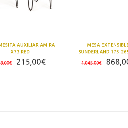
MESITA AUXILIAR AMIRA
MESA EXTENSIBL
X73 RED
SUNDERLAND 175-26
El
El
El
215,00
€
868,0
8,00
€
1.045,00
€
precio
precio
precio
original
actual
origin
era:
es:
era:
258,00€.
215,00€.
1.045