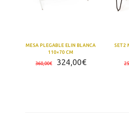
BLE
MESA PLEGABLE ELIN BLANCA
SET2 
110×70 CM
El
El
El
324,00
€
360,00
€
25
precio
precio
precio
actual
original
actual
es:
era:
es:
484,00€.
360,00€.
324,00€.