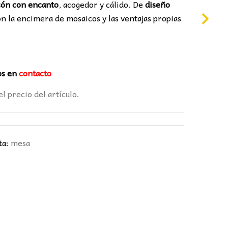
0€.
cón con encanto
, acogedor y cálido. De
diseño
n la encimera de mosaicos y las ventajas propias
os en
contacto
el precio del artículo.
ta:
mesa