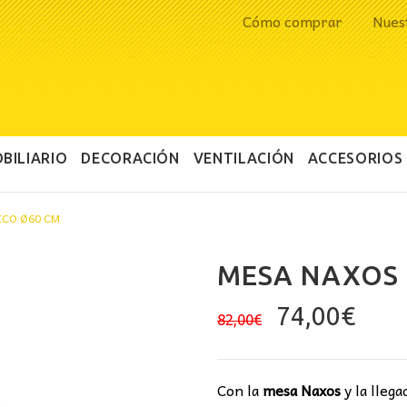
Cómo comprar
Nues
BILIARIO
DECORACIÓN
VENTILACIÓN
ACCESORIOS
ICO Ø60 CM
MESA NAXOS
El
El
74,00
€
82,00
€
precio
prec
original
actu
era:
es:
Con la
mesa Naxos
y la llega