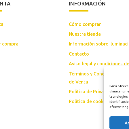
ENTA
INFORMACIÓN
ta
Cómo comprar
Nuestra tienda
ar compra
Información sobre iluminac
Contacto
Aviso legal y condiciones d
Términos y Condiciones Gen
de Venta
Para ofrece
almacenar y/
Política de Privacidad
tecnologías
identificaci
Política de cookies (UE)
afectar nega
A