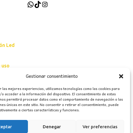
WhatsApp
TikTok
Instagram
ión Led
e uso
Gestionar consentimiento
erales
r las mejores experiencias, utilizamos tecnologías como las cookies para
o acceder a la información del dispositivo. El consentimiento de estas
 nos permitirá procesar datos como el comportamiento de navegación o las
ones únicas en este sitio. No consentir o retirar el consentimiento, puede
tivamente a ciertas características y funciones.
ceptar
Denegar
Ver preferencias