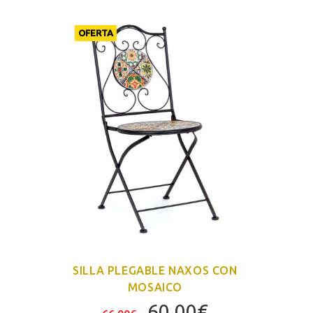
OFERTA
SILLA PLEGABLE NAXOS CON
MOSAICO
El
El
60,00
€