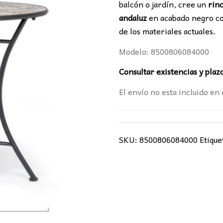
82,00€.
74,0
balcón o jardín, cree un
rin
andaluz
en acabado negro co
de los materiales actuales.
Modelo: 8500806084000
Consultar existencias y plaz
El envío no esta incluido en 
SKU:
8500806084000
Etique