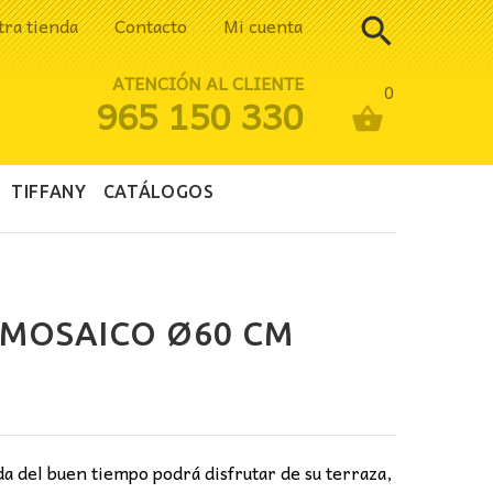
tra tienda
Contacto
Mi cuenta
ATENCIÓN AL CLIENTE
0
965 150 330
TIFFANY
CATÁLOGOS
 MOSAICO Ø60 CM
io
al
da del buen tiempo podrá disfrutar de su terraza,