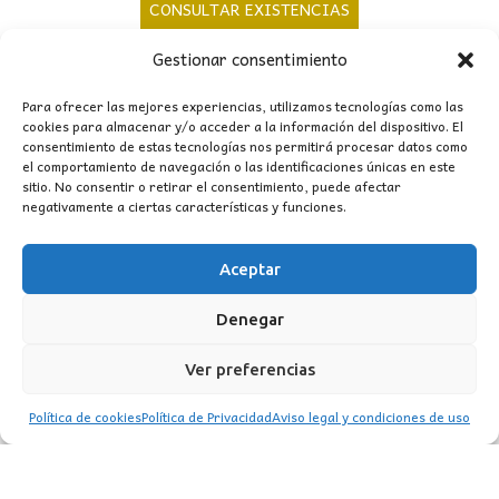
precio
precio
CONSULTAR EXISTENCIAS
original
actual
Gestionar consentimiento
era:
es:
902,00€.
749,00€.
Para ofrecer las mejores experiencias, utilizamos tecnologías como las
cookies para almacenar y/o acceder a la información del dispositivo. El
consentimiento de estas tecnologías nos permitirá procesar datos como
el comportamiento de navegación o las identificaciones únicas en este
sitio. No consentir o retirar el consentimiento, puede afectar
negativamente a ciertas características y funciones.
Aceptar
CONTACTO
Denegar
MI CUENTA
Ver preferencias
INFORMACIÓN
Política de cookies
Política de Privacidad
Aviso legal y condiciones de uso
WhatsApp
TikTok
Instagram