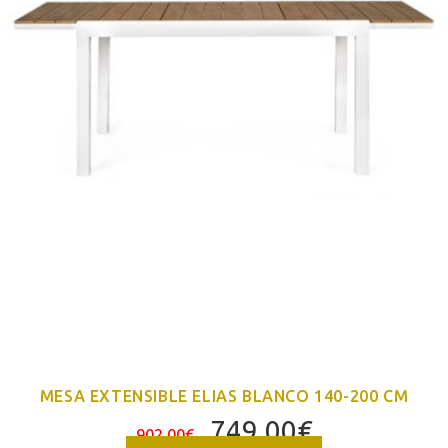
MESA EXTENSIBLE ELIAS BLANCO 140-200 CM
El
El
749,00
€
902,00
€