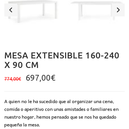
MESA EXTENSIBLE 160-240
X 90 CM
El
El
697,00
€
774,00
€
precio
precio
original
actual
era:
es:
A quien no le ha sucedido que al organizar una cena,
774,00€.
697,00€.
comida o aperitivo con unas amistades o familiares en
nuestro hogar, hemos pensado que se nos ha quedado
pequeña la mesa.