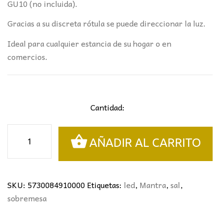
GU10 (no incluida).
Gracias a su discreta rótula se puede direccionar la luz.
Ideal para cualquier estancia de su hogar o en
comercios.
Cantidad:
SOBREMESA
AÑADIR AL CARRITO
PEQUEÑO
1L
SAL
MANTRA
SKU:
5730084910000
Etiquetas:
led
,
Mantra
,
sal
,
NEGRO/ORO
sobremesa
cantidad