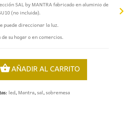
olección SAL by MANTRA fabricado en aluminio de
GU10 (no incluida).
se puede direccionar la luz.
a de su hogar o en comercios.
AÑADIR AL CARRITO
tas:
led
,
Mantra
,
sal
,
sobremesa