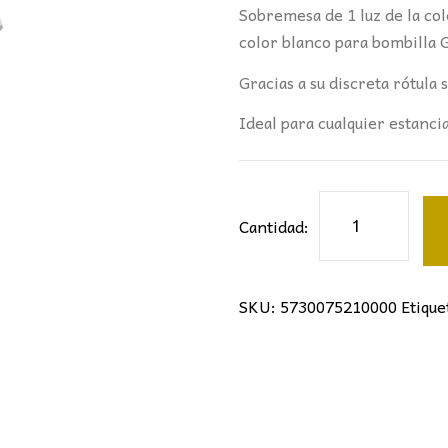
Sobremesa de 1 luz de la c
color blanco para bombilla 
Gracias a su discreta rótula 
Ideal para cualquier estanci
SOBREMESA
Cantidad:
GRANDE
1L
SAL
SKU:
5730075210000
Etique
MANTRA
BLANCO
cantidad