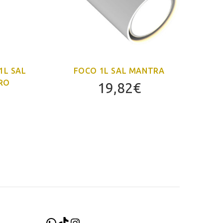
1L SAL
FOCO 1L SAL MANTRA
S
RO
19,82
€
WhatsApp
TikTok
Instagram