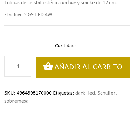
Tulipas de cristal esférica ámbar y smoke de 12 cm.
·Incluye 2 G9 LED 4W
Cantidad:
SOBREMESA
AÑADIR AL CARRITO
DARK
2L.
NEGRO/LATÓN
SCHULLER
SKU:
4964398170000
Etiquetas:
dark
,
led
,
Schuller
,
cantidad
sobremesa