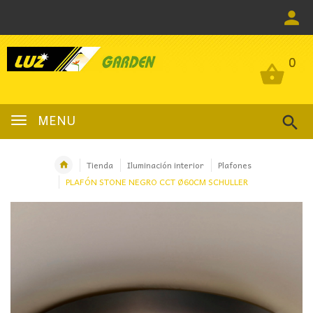
0
0
MENU
Tienda
Iluminación interior
Plafones
PLAFÓN STONE NEGRO CCT Ø60CM SCHULLER