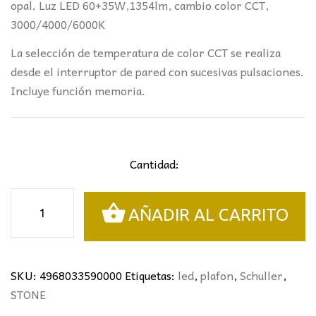
opal. Luz LED 60+35W,1354lm, cambio color CCT,
3000/4000/6000K
La selección de temperatura de color CCT se realiza
desde el interruptor de pared con sucesivas pulsaciones.
Incluye función memoria.
Cantidad:
PLAFÓN
AÑADIR AL CARRITO
STONE
NEGRO
CCT
Ø60CM
SKU:
4968033590000
Etiquetas:
led
,
plafon
,
Schuller
,
SCHULLER
STONE
cantidad