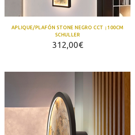
APLIQUE/PLAFÓN STONE NEGRO CCT ↨100CM
SCHULLER
312,00
€