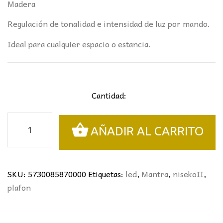
Madera
Regulación de tonalidad e intensidad de luz por mando.
Ideal para cualquier espacio o estancia.
Cantidad:
PLAFÓN
AÑADIR AL CARRITO
NISEKOII
50Ø
MANTRA
*MADERA
SKU:
5730085870000
Etiquetas:
led
,
Mantra
,
nisekoII
,
cantidad
plafon