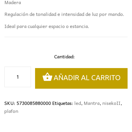
Madera
Regulación de tonalidad e intensidad de luz por mando.
Ideal para cualquier espacio o estancia.
Cantidad:
PLAFÓN
AÑADIR AL CARRITO
NISEKOII
38Ø
MANTRA
*MADERA
SKU:
5730085880000
Etiquetas:
led
,
Mantra
,
nisekoII
,
cantidad
plafon