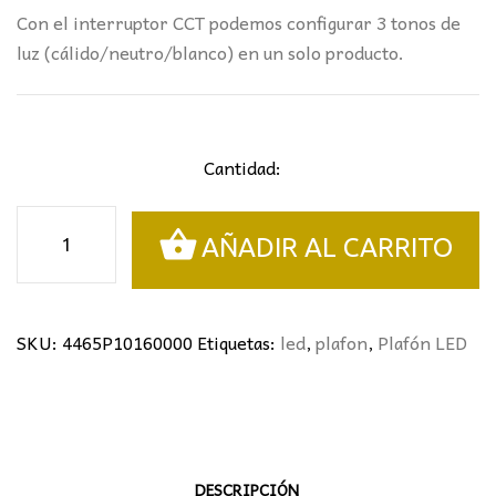
Con el interruptor CCT podemos configurar 3 tonos de
luz (cálido/neutro/blanco) en un solo producto.
Cantidad:
Plafón
AÑADIR AL CARRITO
LED
CCT
10W
Blanco
SKU:
4465P10160000
Etiquetas:
led
,
plafon
,
Plafón LED
cantidad
DESCRIPCIÓN