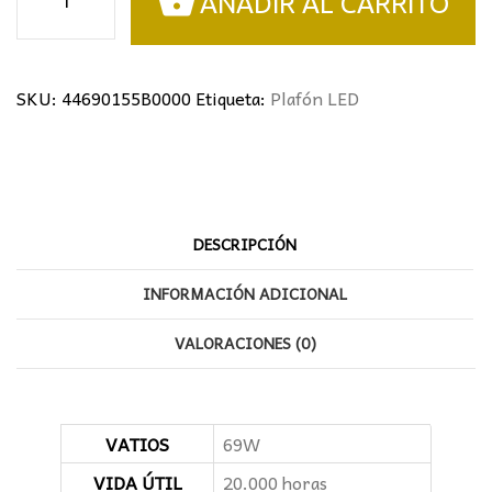
AÑADIR AL CARRITO
LED
REDONDO
BLANCO
69W
SKU:
44690155B0000
Etiqueta:
Plafón LED
Ø53CM
cantidad
DESCRIPCIÓN
INFORMACIÓN ADICIONAL
VALORACIONES (0)
VATIOS
69W
VIDA ÚTIL
20.000 horas