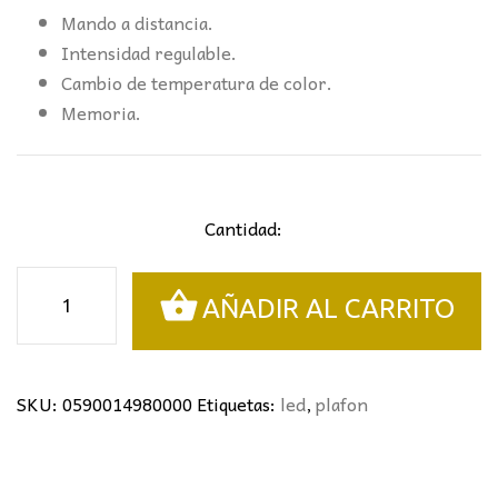
Mando a distancia.
Intensidad regulable.
Cambio de temperatura de color.
Memoria.
Cantidad:
PLAFÓN
AÑADIR AL CARRITO
FUST
Ø50CM
MADERA
cantidad
SKU:
0590014980000
Etiquetas:
led
,
plafon