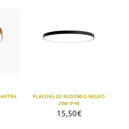
MANTRA
PLAFÓN LED REDONDO NEGRO
PL
20W IP44
15,50
€