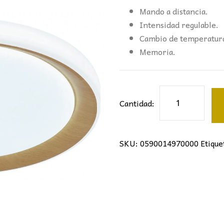
Mando a distancia.
Intensidad regulable.
Cambio de temperatura
Memoria.
PLAFÓN
Cantidad:
FUST
Ø40CM
MADERA
SKU:
0590014970000
Etique
cantidad