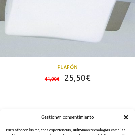
PLAFÓN
El
El
25,50
€
41,00
€
precio
precio
original
actual
era:
es:
41,00€.
25,50€.
Gestionar consentimiento
Para ofrecer las mejores experiencias, utilizamos tecnologías como las