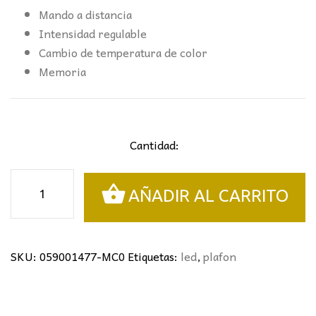
Mando a distancia
Intensidad regulable
Cambio de temperatura de color
Memoria
Cantidad:
PLAFÓN
AÑADIR AL CARRITO
ELISE
Ø50CM
BLANCO
cantidad
SKU:
059001477-MC0
Etiquetas:
led
,
plafon