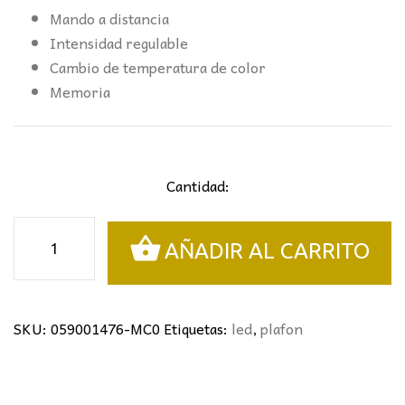
Mando a distancia
Intensidad regulable
Cambio de temperatura de color
Memoria
Cantidad:
PLAFÓN
AÑADIR AL CARRITO
ELISE
Ø35CM
BLANCO
cantidad
SKU:
059001476-MC0
Etiquetas:
led
,
plafon