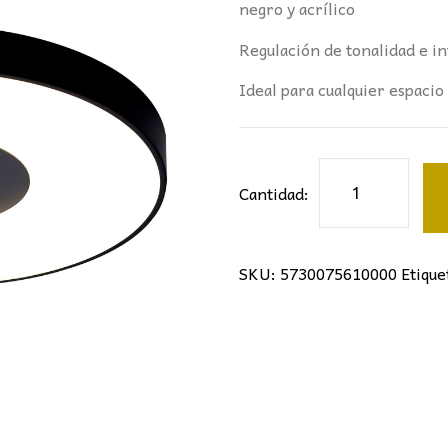
negro y acrílico
Regulación de tonalidad e i
Ideal para cualquier espacio 
PLAFÓN
Cantidad:
COIN
65Ø
MANTRA
SKU:
5730075610000
Etique
NEGRO
cantidad