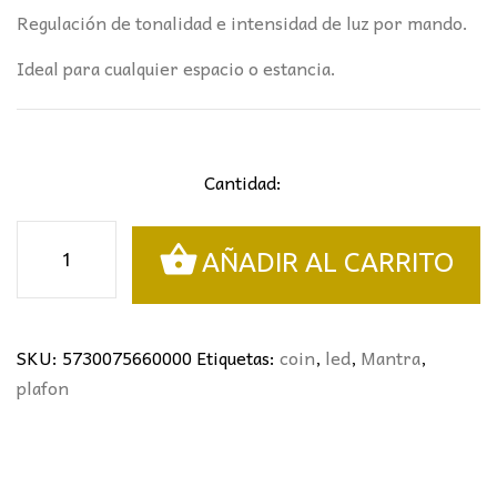
Regulación de tonalidad e intensidad de luz por mando.
Ideal para cualquier espacio o estancia.
Cantidad:
PLAFÓN
AÑADIR AL CARRITO
COIN
38Ø
MANTRA
BLANCO
SKU:
5730075660000
Etiquetas:
coin
,
led
,
Mantra
,
cantidad
plafon